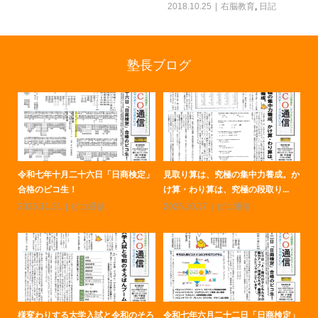
2018.10.25
右脳教育
,
日記
塾長ブログ
ろば
令和七年十月二十六日「日商検定」
見取り算は、究極の集中力養成。か
令
合格のピコ生！
け算・わり算は、究極の段取り...
の
2025.11.21
ピコ通信
2025.10.17
ピコ通信
20
定」
様変わりする大学入試と令和のそろ
令和七年六月二十二日「日商検定」
令