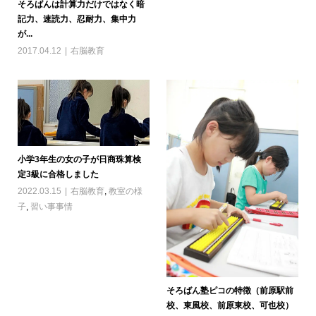
そろばんは計算力だけではなく暗
記力、速読力、忍耐力、集中力
が...
2017.04.12
右脳教育
小学3年生の女の子が日商珠算検
定3級に合格しました
2022.03.15
右脳教育
,
教室の様
子
,
習い事事情
そろばん塾ピコの特徴（前原駅前
校、東風校、前原東校、可也校）