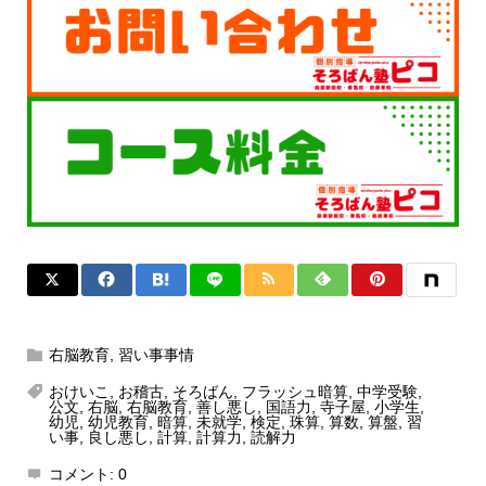
右脳教育
,
習い事事情
おけいこ
,
お稽古
,
そろばん
,
フラッシュ暗算
,
中学受験
,
公文
,
右脳
,
右脳教育
,
善し悪し
,
国語力
,
寺子屋
,
小学生
,
幼児
,
幼児教育
,
暗算
,
未就学
,
検定
,
珠算
,
算数
,
算盤
,
習
い事
,
良し悪し
,
計算
,
計算力
,
読解力
コメント:
0