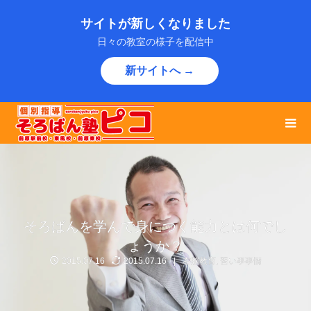
サイトが新しくなりました
日々の教室の様子を配信中
新サイトへ →
そろばんを学んで身につく能力とは何でし
ょうか？
2015.07.16
2015.07.16
右脳教育
,
習い事事情