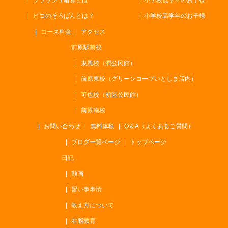
フラッシュ暗算とは
小学校低学年のお子様
ピコのそろばんとは？
小学校高学年のお子様
コース料金
アクセス
前原駅前校
東風校（潤公民館）
前原東校（グリーンコープいとしま店内）
可也校（初区公民館）
前原南校
お問い合わせ
無料体験
Q＆A（よくあるご質問）
ブログ一覧ページ
トップページ
日記
動画
習い事事情
教え方について
右脳教育