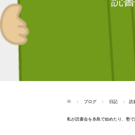
読
ブログ
日記
読
私が読書会を糸島で始めたり、塾で