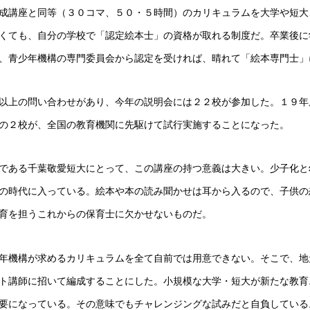
成講座と同等（３０コマ、５０・５時間）のカリキュラムを大学や短大
くても、自分の学校で「認定絵本士」の資格が取れる制度だ。卒業後に
、青少年機構の専門委員会から認定を受ければ、晴れて「絵本専門士」
以上の問い合わせがあり、今年の説明会には２２校が参加した。１９年
の２校が、全国の教育機関に先駆けて試行実施することになった。
である千葉敬愛短大にとって、この講座の持つ意義は大きい。少子化と
の時代に入っている。絵本や本の読み聞かせは耳から入るので、子供の
育を担うこれからの保育士に欠かせないものだ。
年機構が求めるカリキュラムを全て自前では用意できない。そこで、地
ト講師に招いて編成することにした。小規模な大学・短大が新たな教育
要になっている。その意味でもチャレンジングな試みだと自負している