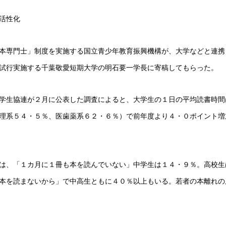
活性化
本専門士」制度を実施する国立青少年教育振興機構が、大学などと連携
試行実施する千葉敬愛短期大学の明石要一学長に寄稿してもらった。
学生協連が２月に公表した調査によると、大学生の１日の平均読書時間
理系５４・５％、医歯薬系６２・６％）で前年度より４・０ポイント増
は、「１カ月に１冊も本を読んでいない」中学生は１４・９％。高校生
本を読まないから」で中高生ともに４０％以上もいる。若者の本離れの