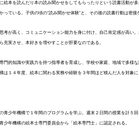
に絵本を読んだり本の読み聞かせをしてもらったりという読書活動が多
かっている。子供の頃の“読み聞かせ体験”と、その後の読書行動は密接
思考が高く、コミュニケーション能力を身に付け、自己肯定感が高い。
ら充実させ、本好きを増やすことが肝要なのである。
専門的知識や実践力を持つ指導者を育成し、学校や家庭、地域で多様な
構は１４年度、絵本に関わる実務や経験を３年間ほど積んだ人を対象に
の青少年機構で１年間のプログラムを学ぶ。週末２日間の授業を計５回
青少年機構の絵本士専門委員会から「絵本専門士」に認定される。