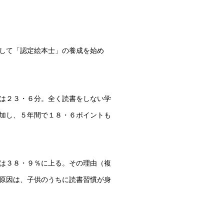
して「認定絵本士」の養成を始め
は２３・６分。全く読書をしない学
加し、５年間で１８・６ポイントも
は３８・９％に上る。その理由（複
原因は、子供のうちに読書習慣が身