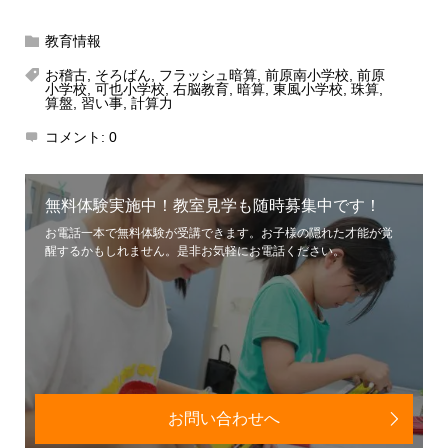
教育情報
お稽古
,
そろばん
,
フラッシュ暗算
,
前原南小学校
,
前原
小学校
,
可也小学校
,
右脳教育
,
暗算
,
東風小学校
,
珠算
,
算盤
,
習い事
,
計算力
コメント:
0
無料体験実施中！教室見学も随時募集中です！
お電話一本で無料体験が受講できます。お子様の隠れた才能が覚
醒するかもしれません。是非お気軽にお電話ください。
お問い合わせへ