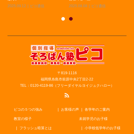
2026.01.16
ピコ通信
2025.12.19
ピコ通信
20
〒819-1116
福岡県糸島市前原中央2丁目2-22
TEL：0120-4119-86（フリーダイヤルヨイジュクハロー）
ピコの５つの強み
お客様の声
各学年のご案内
教室の様子
未就学児のお子様
フラッシュ暗算とは
小学校低学年のお子様