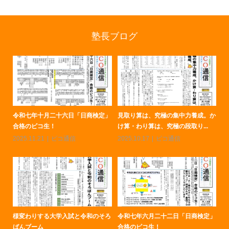
塾長ブログ
。か
令和八年二月「日商珠算検定」合格
大学入試のはじめの一歩は、そろば
令
のピコ生！
んです！
合
2026.03.13
ピコ通信
2026.02.13
ピコ通信
20
定」
令和のそろばんブーム、人気が再
令和七年十月二十六日「日商検定」
様
燃。中学受験への期待も！
合格のピコ生！
ば