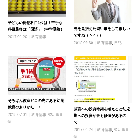
子どもの得意科目1位は？苦手な
先を見据えた習い事をして欲しい
科目最多は「国語」（中学受験）
ですね（＾＾）/
2017.01.20
教育情報
2015.09.30
教育情報
,
日記
そろばん教室ピコの先にある幼児
教育のありかた！！
教育への投資時期を考えると幼児
2015.07.01
教育情報
,
習い事事
期への投資が最も価値があるの
情
で...
2017.01.24
教育情報
,
習い事事
情