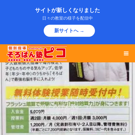
サイトが新しくなりました
日々の教室の様子を配信中
新サイトへ →
浦志校がオープンしました（＾＾）/（糸島
のそろばん塾ピコ）
2016.06.01
2016.06.20
日記