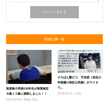
関連記事一覧
そろばん塾ピコ 可也校（加也小
学校横の初区公民館）がマイタ
ウ...
前原南小学校の6年生が珠算検定
2018.03.24
日記
９級１０級に挑戦しました！！
2015.08.06
動画
,
日記