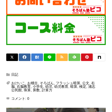
日記
おけいこ
,
お稽古
,
そろばん
,
フラッシュ暗算
,
公文
,
右
脳
,
右脳教育
,
小学生
,
幼児
,
幼児教育
,
暗算
,
検定
,
浦志
公民館
,
珠算
,
算数
,
計算力
コメント:
0