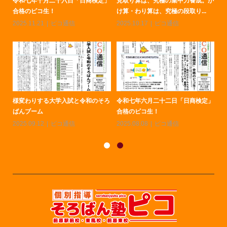
ろば
令和七年十月二十六日「日商検定」
見取り算は、究極の集中力養成。か
令
合格のピコ生！
け算・わり算は、究極の段取り...
の
2025.11.21
ピコ通信
2025.10.17
ピコ通信
20
定」
様変わりする大学入試と令和のそろ
令和七年六月二十二日「日商検定」
令
ばんブーム
合格のピコ生！
燃
2025.09.12
ピコ通信
2025.08.08
ピコ通信
20