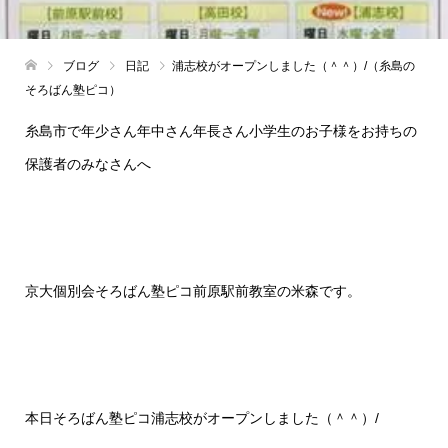
ブログ
日記
浦志校がオープンしました（＾＾）/（糸島の
そろばん塾ピコ）
糸島市で年少さん年中さん年長さん小学生のお子様をお持ちの
保護者のみなさんへ
京大個別会そろばん塾ピコ前原駅前教室の米森です。
本日そろばん塾ピコ浦志校がオープンしました（＾＾）/