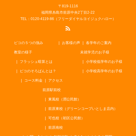
〒819-1116
福岡県糸島市前原中央2丁目2-22
TEL：0120-4119-86（フリーダイヤルヨイジュクハロー）
ピコの５つの強み
お客様の声
各学年のご案内
教室の様子
未就学児のお子様
フラッシュ暗算とは
小学校低学年のお子様
ピコのそろばんとは？
小学校高学年のお子様
コース料金
アクセス
前原駅前校
東風校（潤公民館）
前原東校（グリーンコープいとしま店内）
可也校（初区公民館）
前原南校