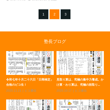
1
2
3
塾長ブログ
究極の集中力養成。か
令和八年二月「日商珠算検定」合格
大学入試のはじめの
、究極の段取り...
のピコ生！
んです！
ピコ通信
2026.03.13
ピコ通信
2026.02.13
ピコ通