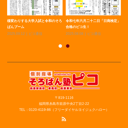
二十二日「日商検定」
令和のそろばんブーム、人気が再
令和七年十月二十六
！
燃。中学受験への期待も！
合格のピコ生！
ピコ通信
2026.01.16
ピコ通信
2025.12.19
ピコ通
〒819-1116
福岡県糸島市前原中央2丁目2-22
TEL：0120-4119-86（フリーダイヤルヨイジュクハロー）