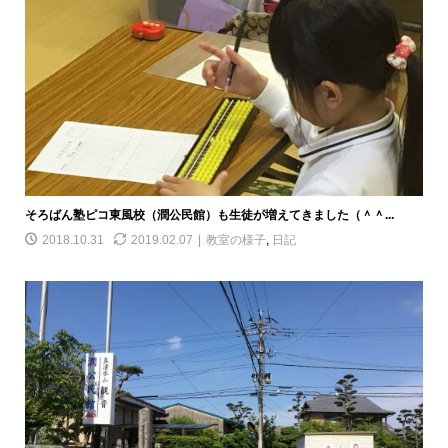
そろばん塾ピコ東風校（潤公民館）も生徒が増えてきました（＾＾...
2018.10.31
2019.02.07
教室の様子
,
日記