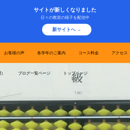
サイトが新しくなりました
日々の教室の様子を配信中
新サイトへ →
お客様の声
各学年のご案内
コース料金
アクセス
問）
ブログ一覧ページ
トップページ