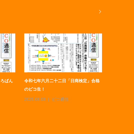
そろばん
令和七年六月二十二日「日商検定」合格
令和八年二
のピコ生！
コ生！
2025.08.08
ピコ通信
2026.03.13